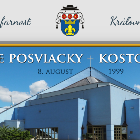
farnosť
Kráľovn