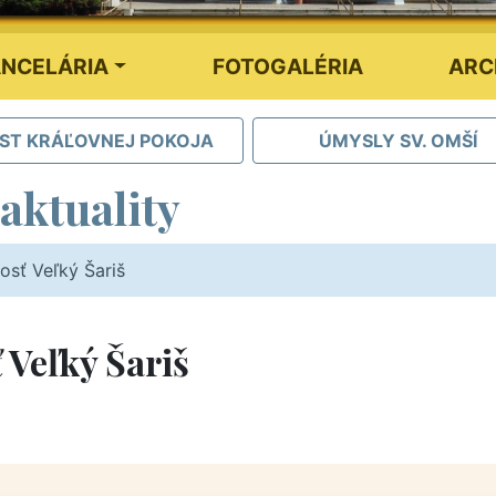
NCELÁRIA
FOTOGALÉRIA
ARC
IST KRÁĽOVNEJ POKOJA
ÚMYSLY SV. OMŠÍ
aktuality
osť Veľký Šariš
 Veľký Šariš