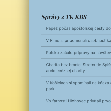
Správy z TK KBS
Pápež počas apoštolskej cesty do 
V Ríme si pripomenuli osobnosť k
Poľsko začalo prípravy na návšte
Charita bez hraníc: Stretnutie Spiš
arcidiecéznej charity
V Košiciach si spomínali na kňaz
park
Vo farnosti Hlohovec privítali prv