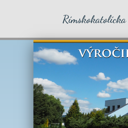
Rímskokatolícka 