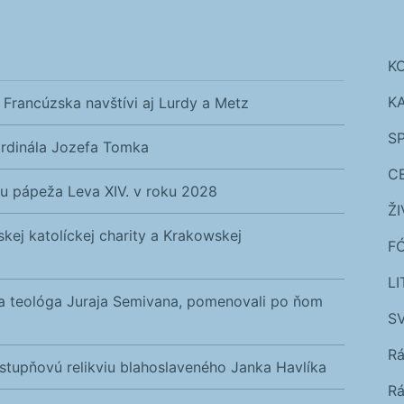
K
K
Francúzska navštívi aj Lurdy a Metz
S
ardinála Jozefa Tomka
C
vu pápeža Leva XIV. v roku 2028
Ž
skej katolíckej charity a Krakowskej
F
L
a a teológa Juraja Semivana, pomenovali po ňom
SV
R
ostupňovú relikviu blahoslaveného Janka Havlíka
Rá