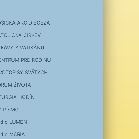
OŠICKÁ ARCIDIECÉZA
ATOLÍCKA CIRKEV
PRÁVY Z VATIKÁNU
ENTRUM PRE RODINU
IVOTOPISY SVÄTÝCH
ÓRUM ŽIVOTA
ITURGIA HODÍN
. PÍSMO
ádio LUMEN
dio MÁRIA