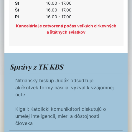
St
16.00 - 17.00
Št
16.00 - 17.00
Pi
16.00 - 17.00
Kancelária je zatvorená počas veľkých cirkevných
a štátnych sviatkov
Správy z TK KBS
Nitriansky biskup Judák odsudzuje
akékoľvek formy násilia, vyzval k vzájomnej
úcte
Kigali: Katolícki komunikátori diskutujú o
umelej inteligencii, mieri a dôstojnosti
človeka