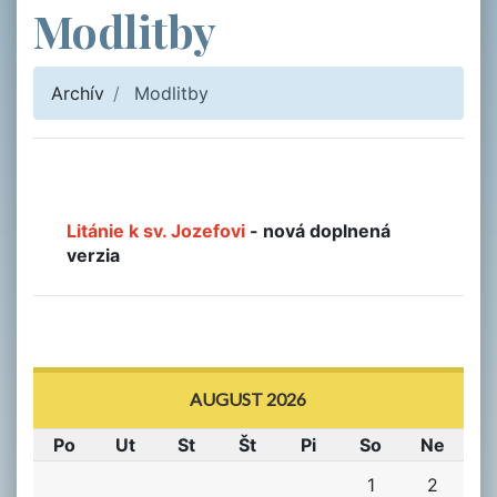
Modlitby
Archív
Modlitby
Litánie k sv. Jozefovi
- nová doplnená
verzia
AUGUST 2026
Po
Ut
St
Št
Pi
So
Ne
1
2