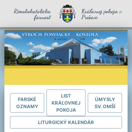
Rímskokatolícka
Kráľovnej pokoja v
farnosť
Prešove
LIST
FARSKÉ
ÚMYSLY
KRÁĽOVNEJ
OZNAMY
SV. OMŠÍ
POKOJA
LITURGICKÝ KALENDÁR