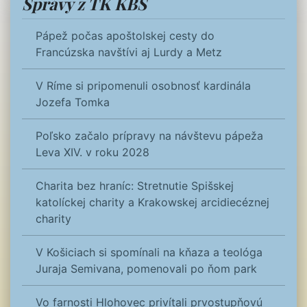
Správy z TK KBS
Pápež počas apoštolskej cesty do
Francúzska navštívi aj Lurdy a Metz
V Ríme si pripomenuli osobnosť kardinála
Jozefa Tomka
Poľsko začalo prípravy na návštevu pápeža
Leva XIV. v roku 2028
Charita bez hraníc: Stretnutie Spišskej
katolíckej charity a Krakowskej arcidiecéznej
charity
V Košiciach si spomínali na kňaza a teológa
Juraja Semivana, pomenovali po ňom park
Vo farnosti Hlohovec privítali prvostupňovú