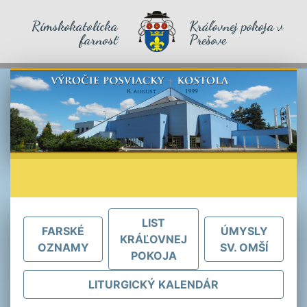
Rímskokatolícka
Kráľovnej pokoja v
farnosť
Prešove
LIST
FARSKÉ
ÚMYSLY
KRÁĽOVNEJ
OZNAMY
SV. OMŠÍ
POKOJA
LITURGICKÝ KALENDÁR