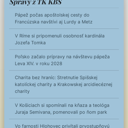
Správy z TK KBS
Pápež počas apoštolskej cesty do
Francúzska navštívi aj Lurdy a Metz
V Ríme si pripomenuli osobnosť kardinála
Jozefa Tomka
Poľsko začalo prípravy na návštevu pápeža
Leva XIV. v roku 2028
Charita bez hraníc: Stretnutie Spišskej
katolíckej charity a Krakowskej arcidiecéznej
charity
V Košiciach si spomínali na kňaza a teológa
Juraja Semivana, pomenovali po ňom park
Vo farnosti Hlohovec privítali prvostupňovú