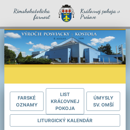
Rímskokatolícka
Kráľovnej pokoja v
farnosť
Prešove
LIST
FARSKÉ
ÚMYSLY
KRÁĽOVNEJ
OZNAMY
SV. OMŠÍ
POKOJA
LITURGICKÝ KALENDÁR