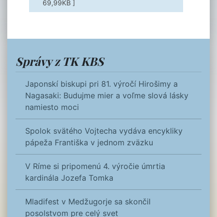
69,99KB ]
Správy z TK KBS
Japonskí biskupi pri 81. výročí Hirošimy a
Nagasaki: Budujme mier a voľme slová lásky
namiesto moci
Spolok svätého Vojtecha vydáva encykliky
pápeža Františka v jednom zväzku
V Ríme si pripomenú 4. výročie úmrtia
kardinála Jozefa Tomka
Mladifest v Medžugorje sa skončil
posolstvom pre celý svet