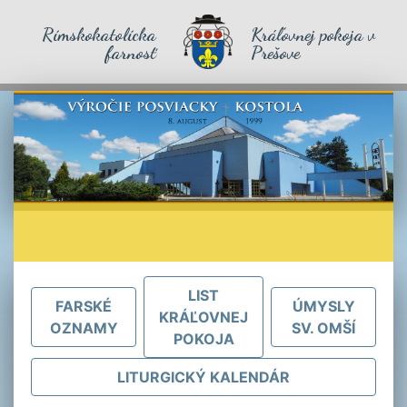
Rímskokatolícka
Kráľovnej pokoja v
farnosť
Prešove
LIST
FARSKÉ
ÚMYSLY
KRÁĽOVNEJ
OZNAMY
SV. OMŠÍ
POKOJA
LITURGICKÝ KALENDÁR