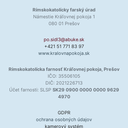
Rímskokatolícky farský úrad
Námestie Kráľovnej pokoja 1
080 01 Prešov
po.sidl3@abuke.sk
+421 51 771 83 97
www.kralovnapokoja.sk
Rímskokatolícka farnosť Kráľovnej pokoja, Prešov
IČO: 35506105
DIČ: 2021226713
Účet farnosti: SLSP
SK29 0900 0000 0000 9629
4970
GDPR
ochrana osobných údajov
kamerový systém