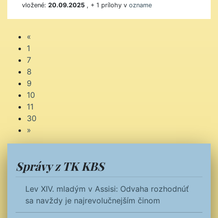
vložené:
20.09.2025
, + 1 prílohy v
ozname
«
1
7
8
9
10
11
30
»
Správy z TK KBS
Lev XIV. mladým v Assisi: Odvaha rozhodnúť
sa navždy je najrevolučnejším činom