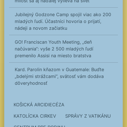
milosť sa aj naďalej vylieva na svet
Jubilejný Godzone Camp spojil viac ako 200
mladých ľudí. Účastníci hovoria o prijatí,
nádeji a novom začiatku
GO! Franciscan Youth Meeting, „deň
načúvania“: vyše 2 500 mladých ľudí
premenilo Assisi na miesto bratstva
Kard. Parolin kňazom v Guatemale: Buďte
„bdelými strážcami“, svätosť vám dodáva
dôveryhodnosť
KOŠICKÁ ARCIDIECÉZA
KATOLÍCKA CIRKEV
SPRÁVY Z VATIKÁNU